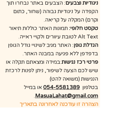
ניגודיות וצבעים
: הצבעים באתר נבחרו תוך
הקפדה על ניגודיות גבוהה (שחור, כתום
וקרם) המקלה על קריאה.
טקסט חלופי
:
תמונות האתר כוללות תיאור
Alt Text לטובת עיוורים ולקויי ראייה.
הגדלת גופן
: האתר מגיב לשינויי גודל הגופן
בדפדפן ללא פגיעה במבנה האתר.
פרטי רכז נגישות
:במידה ומצאתם תקלה או
שיש לכם הצעה לשיפור, ניתן לפנות לרכזת
הנגישות (משואה להט)
בטלפון
054-5581389
או במייל
.
MasuaLahat@gmail.com
הצהרה זו עודכנה לאחרונה בתאריך
06/03/2026
אשמח לדבר, משאל'ה